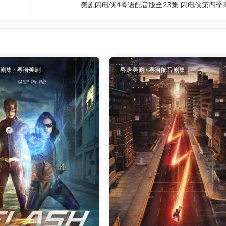
美剧闪电侠4粤语配音版全23集 闪电侠第四季
剧集
·
粤语美剧
粤语美剧
·
粤语配音剧集