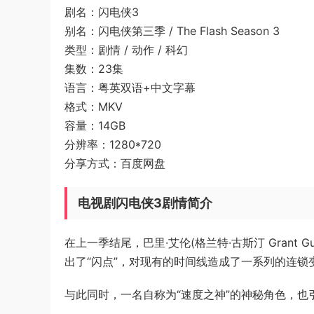
剧名：闪电侠3
别名：闪电侠第三季 / The Flash Season 3
类型：剧情 / 动作 / 科幻
集数：23集
语言：粤英双语+中文字幕
格式：MKV
容量：14GB
分辨率：1280*720
分享方式：百度网盘
电视剧闪电侠3剧情简介
在上一季结尾，巴里·艾伦(格兰特·古斯汀 Grant
出了“闪点”，对现有的时间线造成了一系列的连锁
与此同时，一名自称为“速度之神”的神秘角色，也引发出