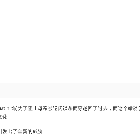
 Gustin 饰)为了阻止母亲被逆闪谋杀而穿越回了过去，而这个举动
变化。
了全新的威胁......