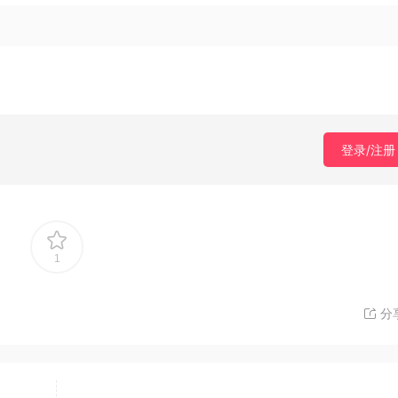
登录/注册
1
分