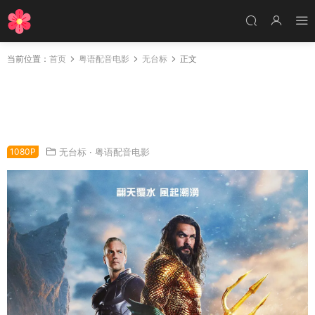
当前位置：
首页
粤语配音电影
无台标
正文
粤语配音电影水行侠与失落王国 海王2：失落的
王国 水行侠 失落王国 Aquaman and the Lost
Kingdom
1080P
无台标
·
粤语配音电影