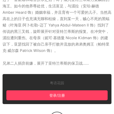
海王。如今的他养尊处优，生活富足，与湄拉（安珀·赫德
Amber Heard 饰）婚姻幸福，并且育有一个可爱的儿子。当然高
高在上的日子也充满无聊和枯燥，直到某一天，贼心不死的黑蝠
鲼（叶海亚·阿卜杜勒-迈丁 Yahya Abdul-Mateen II 饰）找到了
传说的黑三叉戟，旋即展开针对亚特兰蒂斯的报复。在冲突中，
湄拉遭到重伤。在母亲（妮可·基德曼 Nicole Kidman 饰）的建
议下，亚瑟找回了被自己亲手打败并流放的弟弟奥姆王（帕特里
克·威尔森 Patrick Wilson 饰）。
兄弟二人捐弃前嫌，展开了亚特兰蒂斯的保卫战……
粤语花园
登录/注册