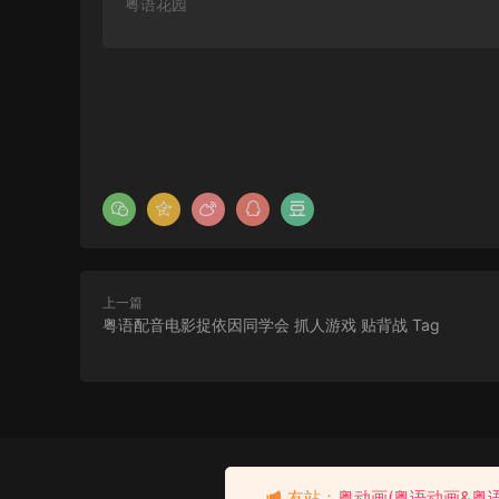
粤语花园
上一篇
粤语配音电影捉依因同学会 抓人游戏 贴背战 Tag
粤语配音电影夺宝奇兵之圣
战奇兵 夺宝奇兵3：圣战奇
去瞅瞅看
友站：
粤动画(粤语动画&粤
兵 圣战奇兵 Indiana Jones
10分钟前 有人购买