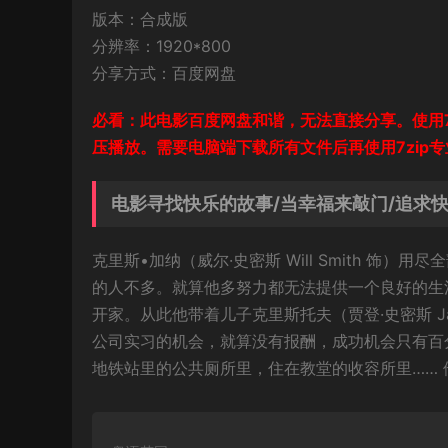
版本：合成版
分辨率：1920*800
分享方式：百度网盘
必看：此电影百度网盘和谐，无法直接分享。使用7
压播放。需要电脑端下载所有文件后再使用7zip
电影寻找快乐的故事/当幸福来敲门/追求快乐/The
克里斯•加纳（威尔·史密斯 Will Smith 
的人不多。就算他多努力都无法提供一个良好的生活环境
开家。从此他带着儿子克里斯托夫（贾登·史密斯 Ja
公司实习的机会，就算没有报酬，成功机会只有百
地铁站里的公共厕所里，住在教堂的收容所里……