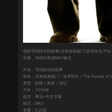
电影寻找快乐的故事/当幸福来敲门/追求快乐/The Pu
字幕，1080P高清MKV格式。
片名：寻找快乐的故事
别名：当幸福来敲门 / 追求快乐 / The Pursuit of Happ
类型：剧情 / 家庭 / 传记
片长：117分钟
语言：粤语+中文字幕
格式：MKV
容量：5.2GB