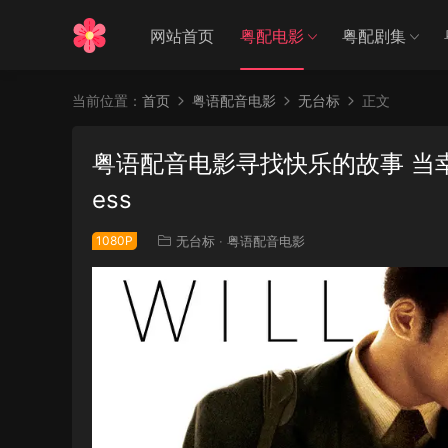
网站首页
粤配电影
粤配剧集
当前位置：
首页
粤语配音电影
无台标
正文
粤语配音电影寻找快乐的故事 当幸福来敲门
ess
1080P
无台标
·
粤语配音电影