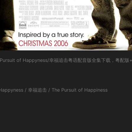
rsuit of Happyness/幸福追击粤语配音版全集下载，粤配版
yness / 幸福追击 / The Pursuit of Happiness