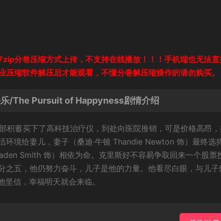
zip分卷压缩方式上传，不支持在线播放！！！手机端也无法直
专业压缩软件解压后才能观看，不懂分卷解压缩操作的请勿购买。
 Pursuit of Happyness剧情介绍
饰）用尽全部积蓄买下了高科技治疗仪，到处向医院推销，可是价格高昂
给妻儿，妻子（桑迪·牛顿 Thandie Newton 饰）最终选
den Smith 饰）相依为命。克里斯好不容易争取回来一个股票
分之五，他仍努力奋斗，儿子是他的力量。他看尽白眼，与儿子
 他坚信，幸福明天就会来临。