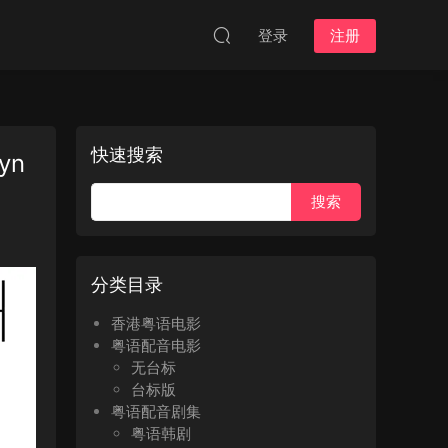
登录
注册
快速搜索
yn
分类目录
香港粤语电影
粤语配音电影
无台标
台标版
粤语配音剧集
粤语韩剧