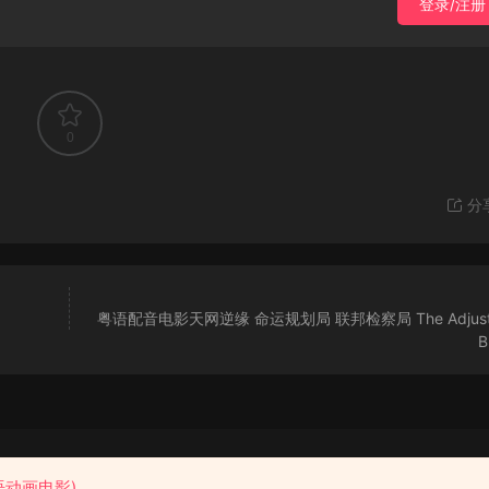
登录/注册
0
分
粤语配音电影天网逆缘 命运规划局 联邦检察局 The Adjust
B
粤语花园
语动画电影)