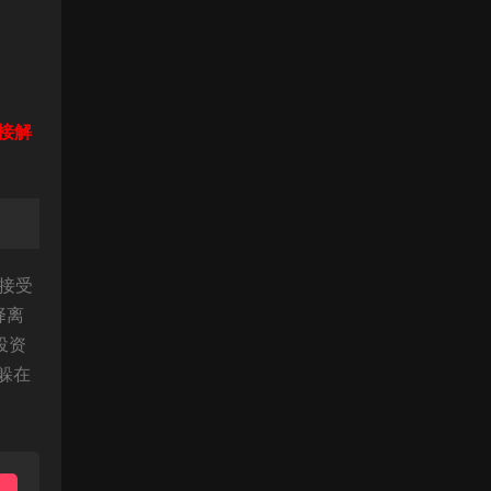
接解
，接受
择离
投资
躲在