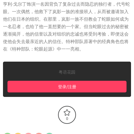
亨利·戈尔丁饰演一名因背负了复杂过去而隐忍的独行者，代号蛇
眼。一次偶然，他救下了岚影一族的准接班人，从而被邀请加入
他们在日本的组织。在那里，岚影一族不但教会了蛇眼如何成为
一名忍者，也给了他一直想要的一个家。但当蛇眼过去的秘密被
逐渐揭开，他的信誉以及对组织的忠诚也将受到考验，即便这会
使他会失去最亲近的人的信任。特种部队原著中的经典角色也将
在《特种部队：蛇眼起源》中一一亮相。
粤语花园
登录/注册
0