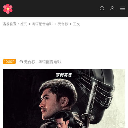
当前位置：
首页
粤语配音电影
无台标
正文
粤语配音电影义勇群英：蛇眼复仇战 特种部队：
蛇眼起源 特种部队：蛇眼之战 Snake Eyes: G.I.
Joe Origins
1080P
无台标
·
粤语配音电影