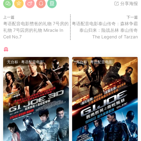
分享海报
上一篇
下一篇
粤语配音电影戆爸的礼物 7号房的
粤语配音电影泰山传奇：森林争霸
礼物 7号囚房的礼物 Miracle In
泰山归来：险战丛林 泰山传奇
Cell No.7
The Legend of Tarzan
猜你喜欢
无台标
·
粤语配音电影
无台标
·
粤语配音电影