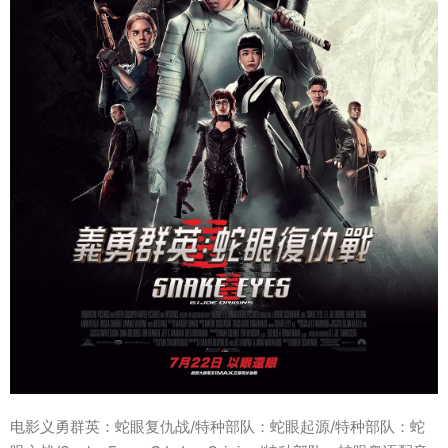
电影义勇群英：蛇眼复仇战/特种部队：蛇眼起源/特种部队：蛇