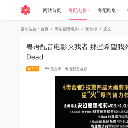
网站首页
粤配电影
粤配剧集
当前位置：
首页
粤语配音电影
无台标
正文
粤语配音电影灭我者 那些希望我死的人
Dead
1080P
无台标
·
粤语配音电影