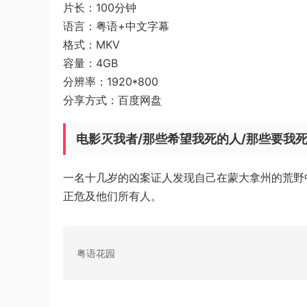
片长：100分钟
语言：粤语+中文字幕
格式：MKV
容量：4GB
分辨率：1920*800
分享方式：百度网盘
电影灭我者/那些希望我死的人/那些要我死的人/T
一名十几岁的凶案证人发现自己在蒙大拿州的荒野
正危及他们所有人。
粤语花园