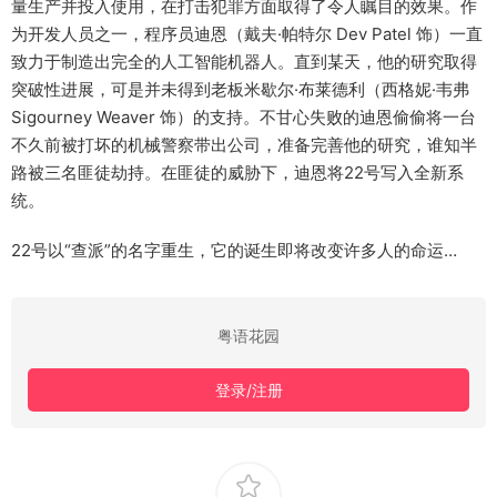
量生产并投入使用，在打击犯罪方面取得了令人瞩目的效果。作
为开发人员之一，程序员迪恩（戴夫·帕特尔 Dev Patel 饰）一直
致力于制造出完全的人工智能机器人。直到某天，他的研究取得
突破性进展，可是并未得到老板米歇尔·布莱德利（西格妮·韦弗
Sigourney Weaver 饰）的支持。不甘心失败的迪恩偷偷将一台
不久前被打坏的机械警察带出公司，准备完善他的研究，谁知半
路被三名匪徒劫持。在匪徒的威胁下，迪恩将22号写入全新系
统。
22号以“查派”的名字重生，它的诞生即将改变许多人的命运…
粤语花园
登录/注册