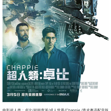
电影超人类：卓比/超能查派/成人世界/Chappie /查皮粤语配音版