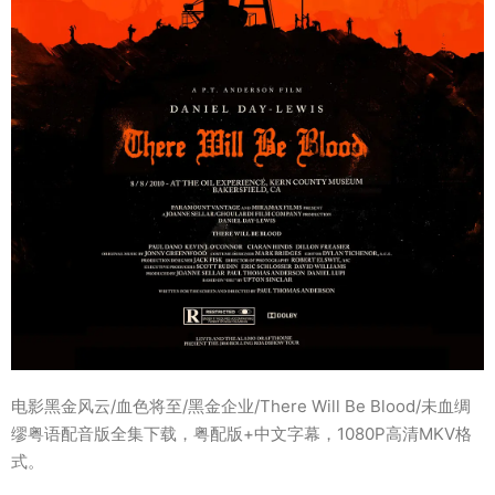
电影黑金风云/血色将至/黑金企业/There Will Be Blood/未血绸
缪粤语配音版全集下载，粤配版+中文字幕，1080P高清MKV格
式。