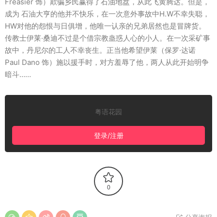
Freasier 饰）欺骗乡民赢得了石油地盘，从此飞黄腾达。但是，
成为 石油大亨的他并不快乐，在一次意外事故中H.W不幸失聪，
HW对他的怨恨与日俱增，他唯一认亲的兄弟居然也是冒牌货。
传教士伊莱·桑迪不过是个借宗教蛊惑人心的小人。在一次采矿事
故中，丹尼尔的工人不幸丧生。正当他希望伊莱（保罗·达诺
Paul Dano 饰）施以援手时，对方羞辱了他，两人从此开始明争
暗斗……
粤语花园
登录/注册
0