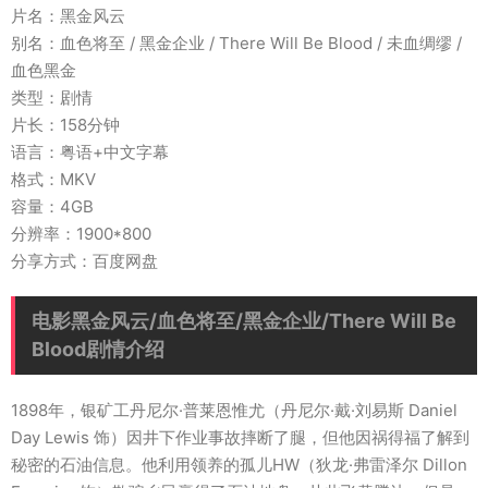
片名：黑金风云
别名：血色将至 / 黑金企业 / There Will Be Blood / 未血绸缪 /
血色黑金
类型：剧情
片长：158分钟
语言：粤语+中文字幕
格式：MKV
容量：4GB
分辨率：1900*800
分享方式：百度网盘
电影黑金风云/血色将至/黑金企业/There Will Be
Blood剧情介绍
1898年，银矿工丹尼尔·普莱恩惟尤（丹尼尔·戴·刘易斯 Daniel
Day Lewis 饰）因井下作业事故摔断了腿，但他因祸得福了解到
秘密的石油信息。他利用领养的孤儿HW（狄龙·弗雷泽尔 Dillon