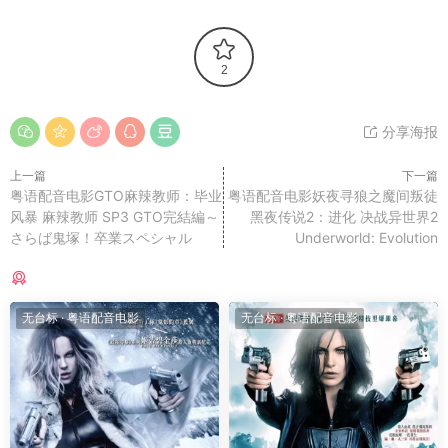
2
分享海报
上一篇
下一篇
粤语配音电影GTO麻辣教师：毕业
粤语配音电影妖夜寻狼之魔间叛徒
风暴 麻辣教师 SP3 GTO完結編～
黑夜传说2：进化 决战异世界2
さらば鬼塚！卒業スペシャル
Underworld: Evolution
猜你喜欢
无台标
·
粤语配音电影
无台标
·
粤语配音电影