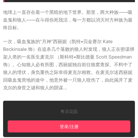
地球上一直存在着一个黑暗的地下世界。那里，两大种族――吸
血鬼和狼人――在斗得你死我活，每一方都以消灭对方种族为最
终目标。
一次，吸血鬼族的“月神”西丽妮（凯特•贝金赛尔 Kate
Beckinsale 饰）在追杀几个落败的狼人时发现，狼人正在密谋绑
架人类的一名医生麦克尔 （斯科特•斯比德曼 Scott Speedman
饰）。心知狼人必有所图，西丽妮独自前往狼窝查探。不料中了
狼人的埋伏，身负重伤之际幸得麦克尔相救。在麦克尔送西丽妮
回吸血鬼营地的途中，他意外被一只狼人咬伤了，由此揭开了麦
克尔的身世之谜和狼人的阴谋…
粤语花园
登录/注册