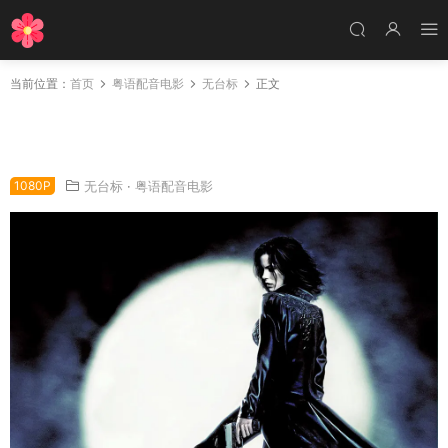
当前位置：
首页
粤语配音电影
无台标
正文
粤语配音电影妖夜寻狼 黑夜传说 决战异世界 Un
derworld
1080P
无台标
·
粤语配音电影