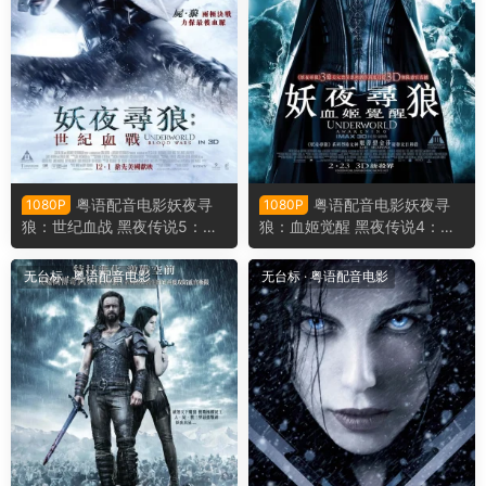
粤语配音电影妖夜寻
粤语配音电影妖夜寻
1080P
1080P
狼：世纪血战 黑夜传说5：血
狼：血姬觉醒 黑夜传说4：觉
战 决战异世界5 弑血之战 Und
醒 决战异世界：未来复苏3D
erworld: Blood Wars
Underworld: Awakening
无台标
·
粤语配音电影
无台标
·
粤语配音电影