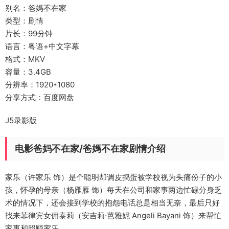
别名：爸媽不在家
类型：剧情
片长：99分钟
语言：粤语+中文字幕
格式：MKV
容量：3.4GB
分辨率：1920*1080
分享方式：百度网盘
J5录影版
电影爸妈不在家/爸媽不在家剧情介绍
家乐（许家乐 饰）是个聪明却调皮捣蛋被学校视为头痛份子的小
孩，怀孕的母亲（杨雁雁 饰）每天在公司和家事两边忙碌分身乏
术的情况下，还会接到学校的抱怨电话总是相当无奈，最后只好
找来菲律宾女佣泰莉（安吉莉·芭雅妮 Angeli Bayani 饰）来帮忙
家事和照顾家乐。