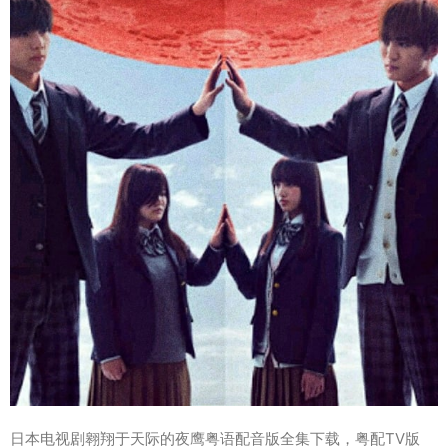
日本电视剧翱翔于天际的夜鹰粤语配音版全集下载，粤配TV版