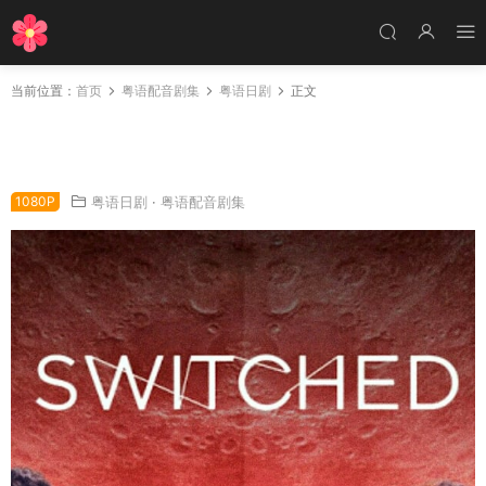
当前位置：
首页
粤语配音剧集
粤语日剧
正文
日剧翱翔于天际的夜鹰粤语配音版全6集 Switch
ed粤语版
1080P
粤语日剧
·
粤语配音剧集