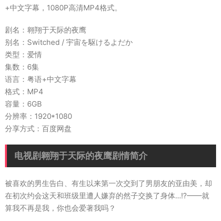
+中文字幕，1080P高清MP4格式。
剧名：翱翔于天际的夜鹰
别名：Switched / 宇宙を駆けるよだか
类型：爱情
集数：6集
语言：粤语+中文字幕
格式：MP4
容量：6GB
分辨率：1920*1080
分享方式：百度网盘
电视剧翱翔于天际的夜鹰剧情简介
被喜欢的男生告白、有生以来第一次交到了男朋友的亚由美，却
在初次约会这天和班级里遭人嫌弃的然子交换了身体...!?——就
算我不再是我，你也会爱著我吗？