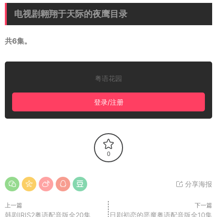
电视剧翱翔于天际的夜鹰目录
共6集。
粤语花园
登录/注册
0
分享海报
上一篇
下一篇
韩剧IRIS2粤语配音版全20集
日剧初恋的恶魔粤语配音版全10集