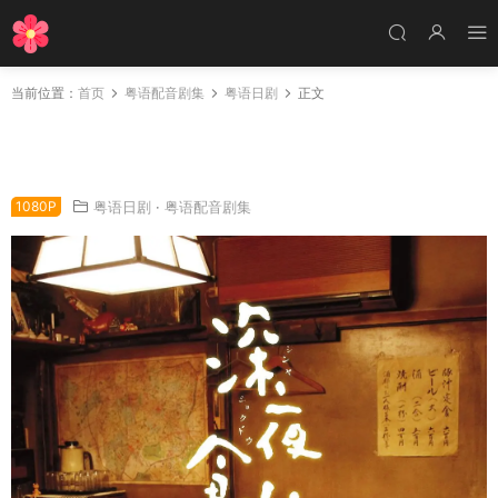
当前位置：
首页
粤语配音剧集
粤语日剧
正文
日剧深夜食堂3粤语配音版全10集 深夜食堂第三
季粤语版
1080P
粤语日剧
·
粤语配音剧集