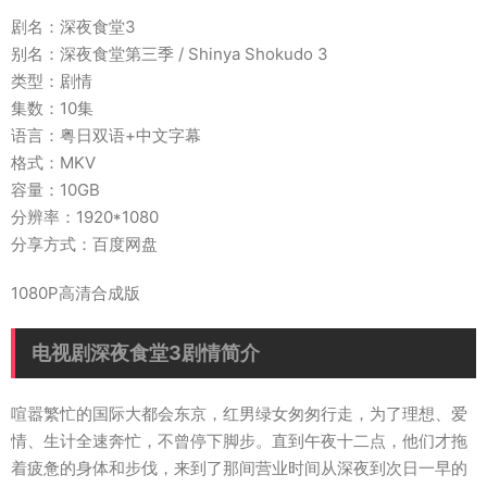
剧名：深夜食堂3
别名：深夜食堂第三季 / Shinya Shokudo 3
类型：剧情
集数：10集
语言：粤日双语+中文字幕
格式：MKV
容量：10GB
分辨率：1920*1080
分享方式：百度网盘
1080P高清合成版
电视剧深夜食堂3剧情简介
喧嚣繁忙的国际大都会东京，红男绿女匆匆行走，为了理想、爱
情、生计全速奔忙，不曾停下脚步。直到午夜十二点，他们才拖
着疲惫的身体和步伐，来到了那间营业时间从深夜到次日一早的