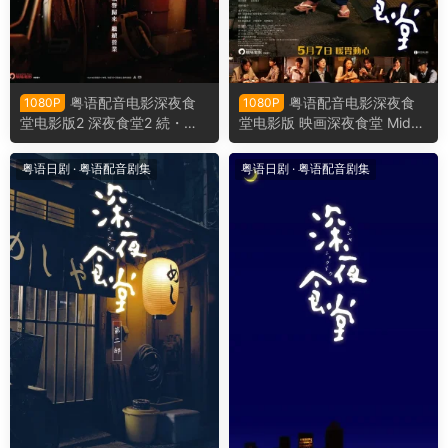
粤语配音电影深夜食
粤语配音电影深夜食
1080P
1080P
堂电影版2 深夜食堂2 続・深
堂电影版 映画深夜食堂 Midni
夜食堂 Midnight Diner 2
ght Diner
粤语日剧
·
粤语配音剧集
粤语日剧
·
粤语配音剧集