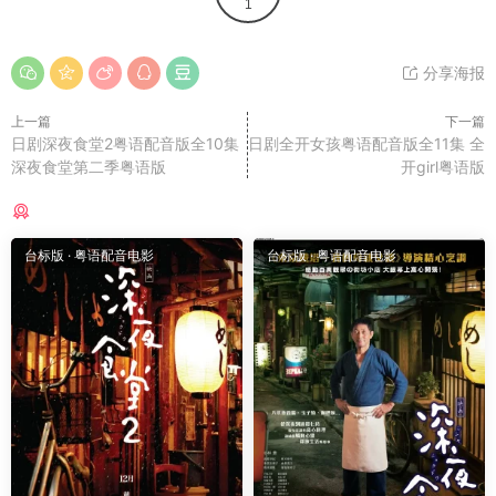
1
分享海报
上一篇
下一篇
日剧深夜食堂2粤语配音版全10集
日剧全开女孩粤语配音版全11集 全
深夜食堂第二季粤语版
开girl粤语版
猜你喜欢
台标版
·
粤语配音电影
台标版
·
粤语配音电影