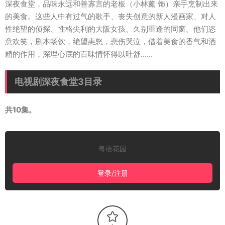
深夜食堂，品味永远和善寡言的老板（小林薰 饰）亲手烹制出来
的美食。这些人中有过气的歌手、丧失创意的新人漫画家、对人
性绝望的侦探、性格尖利的大阪女孩、久别重逢的同窗。他们恣
意欢笑，剧本畅饮，绝望恚怒，悲伤哭泣，借着美食的香气和酒
精的作用，深埋心底的百味情怀得以吐舒……
电视剧深夜食堂3目录
共10集。
粤语花园
登录/注册