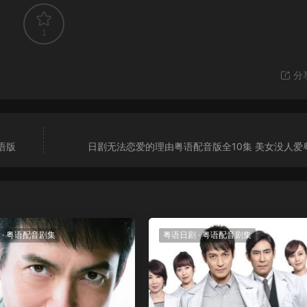
1
分
语版
日剧无法恋爱的理由粤语配音版全10集 美女没人爱
·
粤语配音剧集
粤语日剧
·
粤语配音剧集