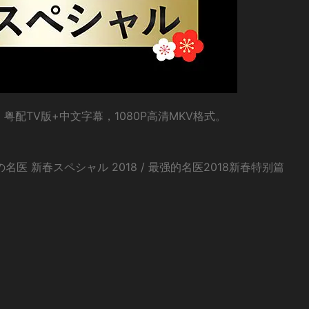
配TV版+中文字幕，1080P高清MKV格式。
強の名医 新春スペシャル 2018 / 最强的名医2018新春特别篇