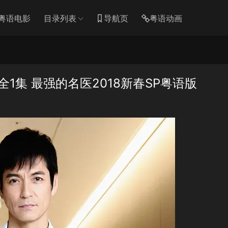
粤语电影
目录列表
导航页
粤语动画
1集 最强的名医2018新春SP粤语版