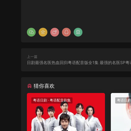
上一篇
日剧最强名医热血回归粤语配音版全1集 最强的名医SP粤
猜你喜欢
粤语日剧
·
粤语配音剧集
粤语日剧