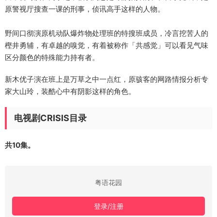
原警视厅搜查一课的刑事，侦讯高手这样的人物。
野间口彻演原机动队爆炸物处理班的特搜班成员，冷言挖苦人的
樫井勇辅，有卓越的嗅觉，有着被称作「共感觉」可以看见气味
区分颜色的特殊能力持有者。
新木优子演在班上是万草之中一点红，原骇客的网路情报分析专
家大山玲，装酷心中有阴影这样的角色。
电视剧CRISIS目录
共10集。
粤语花园
登录/注册