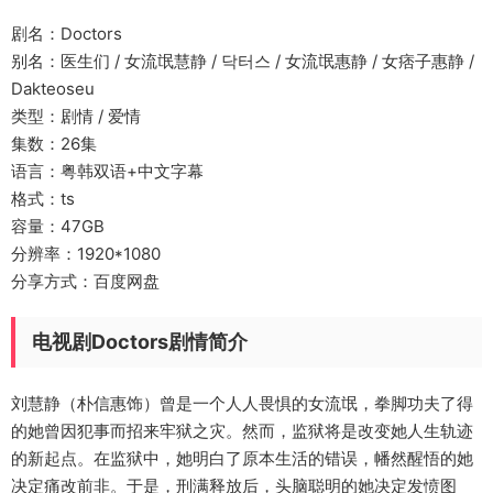
剧名：Doctors
别名：医生们 / 女流氓慧静 / 닥터스 / 女流氓惠静 / 女痞子惠静 /
Dakteoseu
类型：剧情 / 爱情
集数：26集
语言：粤韩双语+中文字幕
格式：ts
容量：47GB
分辨率：1920*1080
分享方式：百度网盘
电视剧Doctors剧情简介
刘慧静（朴信惠饰）曾是一个人人畏惧的女流氓，拳脚功夫了得
的她曾因犯事而招来牢狱之灾。然而，监狱将是改变她人生轨迹
的新起点。在监狱中，她明白了原本生活的错误，幡然醒悟的她
决定痛改前非。于是，刑满释放后，头脑聪明的她决定发愤图