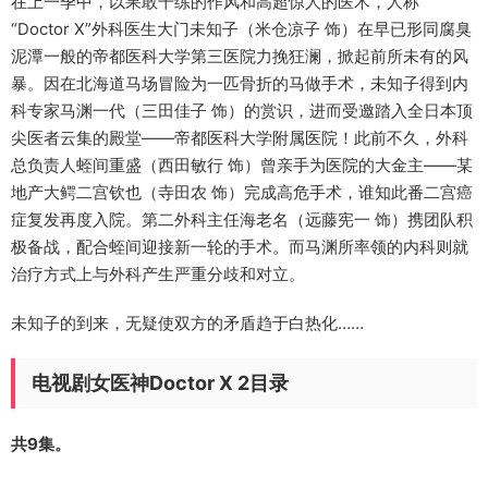
在上一季中，以果敢干练的作风和高超惊人的医术，人称
“Doctor X”外科医生大门未知子（米仓凉子 饰）在早已形同腐臭
泥潭一般的帝都医科大学第三医院力挽狂澜，掀起前所未有的风
暴。因在北海道马场冒险为一匹骨折的马做手术，未知子得到内
科专家马渊一代（三田佳子 饰）的赏识，进而受邀踏入全日本顶
尖医者云集的殿堂——帝都医科大学附属医院！此前不久，外科
总负责人蛭间重盛（西田敏行 饰）曾亲手为医院的大金主——某
地产大鳄二宫钦也（寺田农 饰）完成高危手术，谁知此番二宫癌
症复发再度入院。第二外科主任海老名（远藤宪一 饰）携团队积
极备战，配合蛭间迎接新一轮的手术。而马渊所率领的内科则就
治疗方式上与外科产生严重分歧和对立。
未知子的到来，无疑使双方的矛盾趋于白热化……
电视剧女医神Doctor X 2目录
共9集。