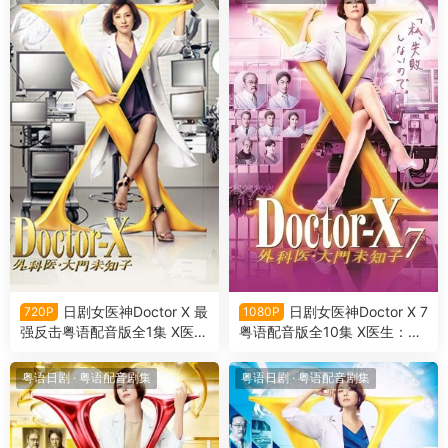
日剧女医神Doctor X 最
日剧女医神Doctor X 7
720P
1080P
强反击粤语配音版全1集 X医
粤语配音版全10集 X医生：外
生：外科医生大门未知子特别
科医生大门未知子第7季粤语
篇粤语版
版
粤语日剧
·
粤语配音剧集
粤语日剧
·
粤语配音剧集