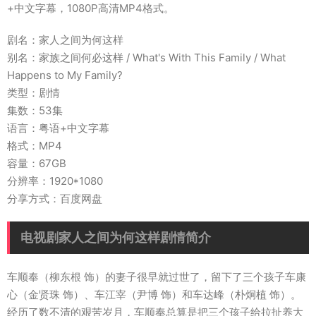
+中文字幕，1080P高清MP4格式。
剧名：家人之间为何这样
别名：家族之间何必这样 / What's With This Family / What
Happens to My Family?
类型：剧情
集数：53集
语言：粤语+中文字幕
格式：MP4
容量：67GB
分辨率：1920*1080
分享方式：百度网盘
电视剧家人之间为何这样剧情简介
车顺奉（柳东根 饰）的妻子很早就过世了，留下了三个孩子车康
心（金贤珠 饰）、车江宰（尹博 饰）和车达峰（朴炯植 饰）。
经历了数不清的艰苦岁月，车顺奉总算是把三个孩子给拉扯养大