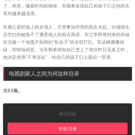
了，然而，随着时间的推移，车顺奉发现自己和孩子们之间的关
系却越来越淡漠。
车康心是职场上的女强人，尽管事业经营的风生水起，但感情生
活空白的她免不了遭受他人的风言风语。车江宰即将到来的幸福
生活被一个他毫不知情的“私生子”给全部打乱。车达峰庸庸碌
碌，却情场得意。当车顺奉得知自己患上了绝症时日无多之时，
他决定使用“不孝诉讼”，给自己的孩子们上最后一堂课。
电视剧家人之间为何这样目录
共53集。
粤语花园
登录/注册