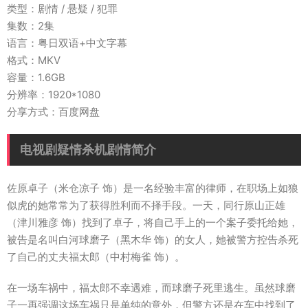
类型：剧情 / 悬疑 / 犯罪
集数：2集
语言：粤日双语+中文字幕
格式：MKV
容量：1.6GB
分辨率：1920*1080
分享方式：百度网盘
电视剧疑情杀机剧情简介
佐原卓子（米仓凉子 饰）是一名经验丰富的律师，在职场上如狼
似虎的她常常为了获得胜利而不择手段。一天，同行原山正雄
（津川雅彦 饰）找到了卓子，将自己手上的一个案子委托给她，
被告是名叫白河球磨子（黑木华 饰）的女人，她被警方控告杀死
了自己的丈夫福太郎（中村梅雀 饰）。
在一场车祸中，福太郎不幸遇难，而球磨子死里逃生。虽然球磨
子一再强调这场车祸只是单纯的意外，但警方还是在车中找到了