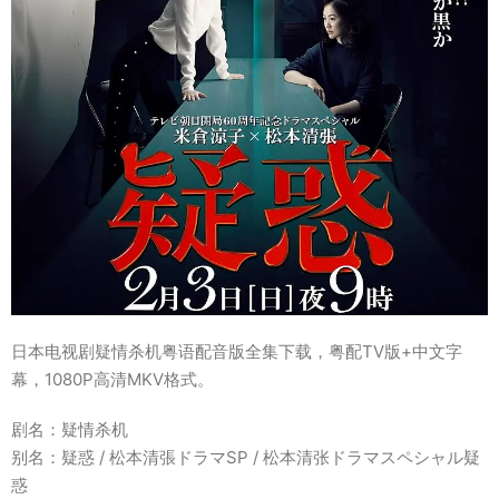
日本电视剧疑情杀机粤语配音版全集下载，粤配TV版+中文字
幕，1080P高清MKV格式。
剧名：疑情杀机
别名：疑惑 / 松本清張ドラマSP / 松本清张ドラマスペシャル疑
惑