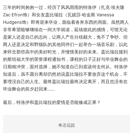
三年的时间匆匆一过，经历了风风雨雨的特洛伊（扎克·埃夫隆
Zac Efron饰）和女友盖比瑞拉（瓦妮莎·哈金斯 Vanessa
Hudgens饰）即将迎来毕业，面临着各奔东西的局面。虽然两人
非常希望能够继续在一间大学就读，延续彼此的感情，可惜无论
是家人还是自己的志向，让两人产生分歧颇大，免不了争吵。但
两人还是决定和野猫队的其他同伴们一起举办一场音乐剧，以此
来怀念那些高中的美好时光，并憧憬美好的未来。盖比瑞拉接到
的斯坦福大学的荣誉课程通知书，课程的日子正好与毕业舞会的
日期相冲突，面对选择，她不知道自己到底该何去何从。特洛伊
知道后，虽不愿分离却仍然劝说盖比瑞拉不要放弃这个机会，不
要埋没自己的人生。最终盖比瑞拉最终决定离开，而且也没有在
毕业舞会的前夕赶回来……
最后，特洛伊和盖比瑞拉的爱情是否能修成正果？
粤语花园