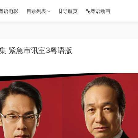
粤语电影
目录列表
导航页
粤语动画
集 紧急审讯室3粤语版