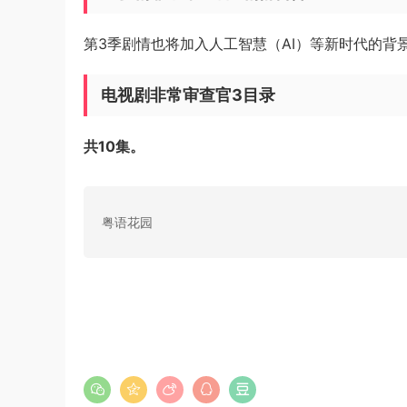
第3季剧情也将加入人工智慧（AI）等新时代的背
电视剧非常审查官3目录
共10集。
粤语花园