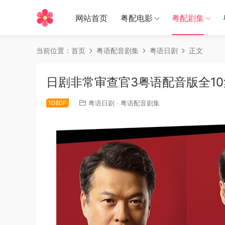
网站首页
粤配电影
粤配剧集
当前位置：
首页
粤语配音剧集
粤语日剧
正文
日剧非常审查官3粤语配音版全10
1080P
粤语日剧
·
粤语配音剧集