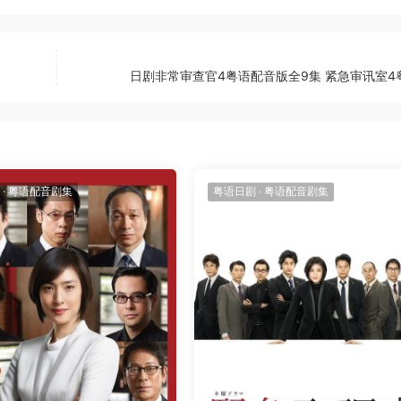
日剧非常审查官4粤语配音版全9集 紧急审讯室4
·
粤语配音剧集
粤语日剧
·
粤语配音剧集