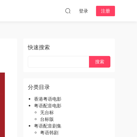
登录
注册
快速搜索
分类目录
香港粤语电影
粤语配音电影
无台标
台标版
粤语配音剧集
粤语韩剧