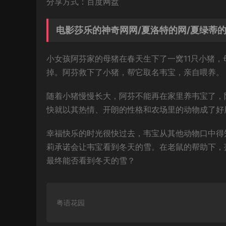
分享方式：百度网盘
电影莎乐的神奇网网/夏洛特的网/夏绿蒂的网/C
小女孩阿芬家的母猪在春天生下了一窝11只小猪
掉。阿芬救下了小猪，帮它取名韦宝，亲自喂养。
随着小猪慢慢长大，阿芬不能再在家里养韦宝了，
快就以其热情、开朗的性格和农场里的动物成了好
幸福快乐的时光很快过去，韦宝从其他动物口中得
莉承诺会让韦宝看到冬天的雪。在老鼠的帮助下，
最终能否看到冬天的雪？
粤语花园