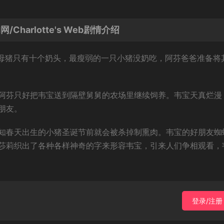
harlotte's Web剧情介绍
，母猪只有十个奶头，最瘦弱的一只小猪没奶吃，阿芬爸爸准备将
阿芬只好把韦宝送到隔壁舅舅的农场里继续饲养。韦宝天真烂漫
朋友。
知春天出生的小猪圣诞节前就会被杀掉制熏肉。韦宝的好朋友蜘
莎莉织出了各种各样神奇的字来形容韦宝，引来人们争相观看，
登录/注册