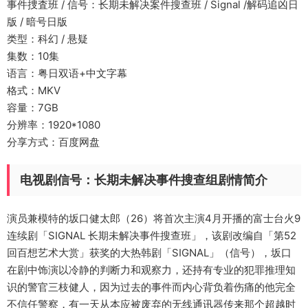
事件捜査班 / 信号：长期未解决案件搜查班 / Signal /解码追凶日
版 / 暗号日版
类型：科幻 / 悬疑
集数：10集
语言：粤日双语+中文字幕
格式：MKV
容量：7GB
分辨率：1920*1080
分享方式：百度网盘
电视剧信号：长期未解决事件搜查组剧情简介
演员兼模特的坂口健太郎（26）将首次主演4月开播的富士台火9
连续剧「SIGNAL 长期未解决事件搜查班」，该剧改编自「第52
回百想艺术大赏」获奖的大热韩剧「SIGNAL」（信号），坂口
在剧中饰演以冷静的判断力和观察力，还持有专业的犯罪推理知
识的警官三枝健人，因为过去的事件而内心背负着伤痛的他完全
不信任警察，有一天从本应被废弃的无线通讯器传来那个超越时