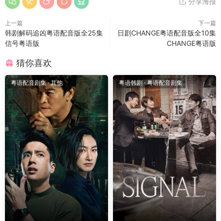
分享海报
上一篇
下一篇
韩剧解码追凶粤语配音版全25集
日剧CHANGE粤语配音版全10集
信号粤语版
CHANGE粤语版
猜你喜欢
粤语配音剧集
·
其他
粤语韩剧
·
粤语配音剧集