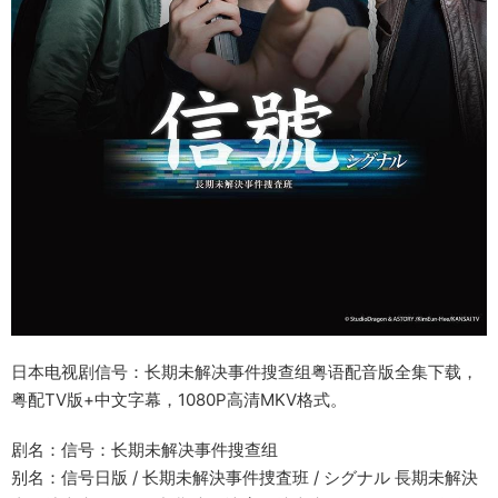
日本电视剧信号：长期未解决事件搜查组粤语配音版全集下载，
粤配TV版+中文字幕，1080P高清MKV格式。
剧名：信号：长期未解决事件搜查组
别名：信号日版 / 长期未解決事件捜査班 / シグナル 長期未解決