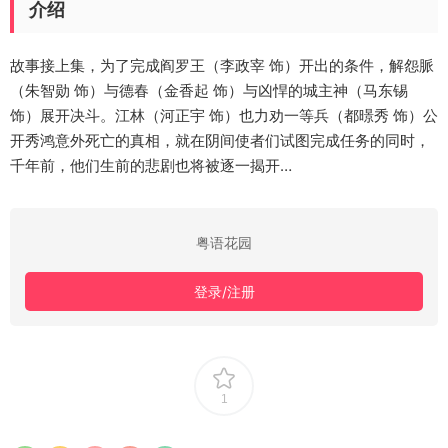
介绍
故事接上集，为了完成阎罗王（李政宰 饰）开出的条件，解怨脈
（朱智勋 饰）与德春（金香起 饰）与凶悍的城主神（马东锡
饰）展开决斗。江林（河正宇 饰）也力劝一等兵（都暻秀 饰）公
开秀鸿意外死亡的真相，就在阴间使者们试图完成任务的同时，
千年前，他们生前的悲剧也将被逐一揭开…
粤语花园
登录/注册
1