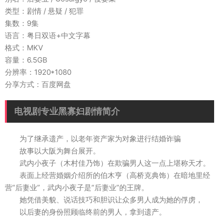
类型：剧情 / 悬疑 / 犯罪
集数：9集
语言：粤日双语+中文字幕
格式：MKV
容量：6.5GB
分辨率：1920*1080
分享方式：百度网盘
电视剧专业黑寡妇剧情简介
为了继承遗产，以老年资产家为对象进行结婚诈骗
故事以大阪为舞台展开。
武内小夜子（木村佳乃饰）在欺骗男人这一点上堪称天才。
表面上经营婚姻介绍所的伯木亨（高桥克典饰）在暗地里经
营“后妻业”，武内小夜子是“后妻业”的王牌。
她凭借美貌、说话技巧和胆识让众多男人成为她的俘虏，
以后妻的身份照顾临终前的男人，拿到遗产。