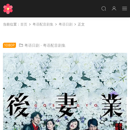
当前位置：
首页
粤语配音剧集
粤语日剧
正文
日剧专业黑寡妇粤语配音版全9集 后妻业粤语版
1080P
粤语日剧
·
粤语配音剧集