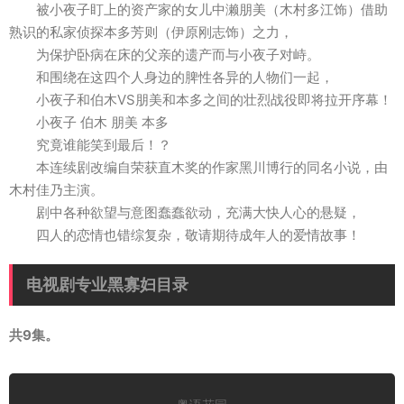
被小夜子盯上的资产家的女儿中濑朋美（木村多江饰）借助
熟识的私家侦探本多芳则（伊原刚志饰）之力，
为保护卧病在床的父亲的遗产而与小夜子对峙。
和围绕在这四个人身边的脾性各异的人物们一起，
小夜子和伯木VS朋美和本多之间的壮烈战役即将拉开序幕！
小夜子 伯木 朋美 本多
究竟谁能笑到最后！？
本连续剧改编自荣获直木奖的作家黑川博行的同名小说，由
木村佳乃主演。
剧中各种欲望与意图蠢蠢欲动，充满大快人心的悬疑，
四人的恋情也错综复杂，敬请期待成年人的爱情故事！
电视剧专业黑寡妇目录
共9集。