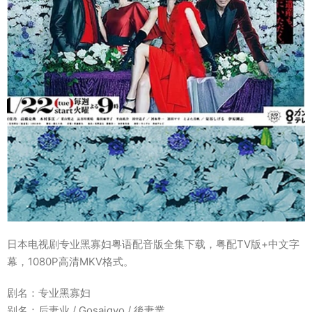
日本电视剧专业黑寡妇粤语配音版全集下载，粤配TV版+中文字
幕，1080P高清MKV格式。
剧名：专业黑寡妇
别名：后妻业 / Gosaigyo / 後妻業