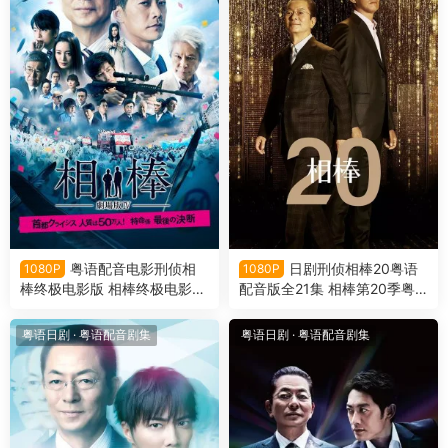
粤语配音电影刑侦相
日剧刑侦相棒20粤语
1080P
1080P
棒终极电影版 相棒终极电影版
配音版全21集 相棒第20季粤
相棒剧场版4 Aibou: The Movi
语版
e IV
粤语日剧
·
粤语配音剧集
粤语日剧
·
粤语配音剧集