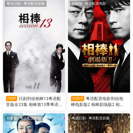
粤语日剧
·
粤语配音剧集
台标版
·
粤语配音电影
日剧刑侦相棒13粤语配
粤语配音电影刑侦相
720P
1080P
音版全23集 相棒第13季粤语
棒电影版2 相棒剧场版2 相棒
版
电影版2 Aibou the Movie 2
台标版
·
粤语配音电影
粤语日剧
·
粤语配音剧集