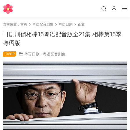
当前位置：
首页
粤语配音剧集
粤语日剧
正文
日剧刑侦相棒15粤语配音版全21集 相棒第15季
粤语版
1080P
粤语日剧
·
粤语配音剧集