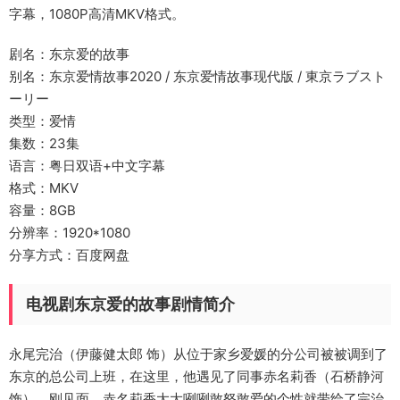
字幕，1080P高清MKV格式。
剧名：东京爱的故事
别名：东京爱情故事2020 / 东京爱情故事现代版 / 東京ラブスト
ーリー
类型：爱情
集数：23集
语言：粤日双语+中文字幕
格式：MKV
容量：8GB
分辨率：1920*1080
分享方式：百度网盘
电视剧东京爱的故事剧情简介
永尾完治（伊藤健太郎 饰）从位于家乡爱媛的分公司被被调到了
东京的总公司上班，在这里，他遇见了同事赤名莉香（石桥静河
饰）。刚见面，赤名莉香大大咧咧敢怒敢爱的个性就带给了完治