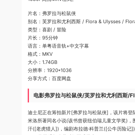
片名：弗罗拉与松鼠侠
别名：芙罗拉和尤利西斯 / Flora & Ulysses / Flora
类型：喜剧 / 冒险
片长：95分钟
语言：单粤语音轨+中文字幕
格式：MKV
大小：1.74GB
分辨率：1920*1036
分享方式：百度网盘
电影弗罗拉与松鼠侠/芙罗拉和尤利西斯/Flora & 
迪士尼正在筹拍新片[弗罗拉与松鼠侠]，该片将登陆
米洛所著同名小说(该书曾获纽伯瑞儿童文学奖)，
汗([老虎猎人])，编剧布拉德·科普兰([公牛历险