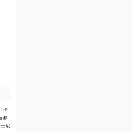
迪卡
娜·
迪士尼