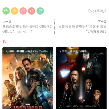
分享海报
上一篇
下一篇
粤语配音电影铁甲奇侠2 钢铁侠2
日剧救参家族粤语配音版全10集
钢铁人2 Iron Man 2
我的家粤语版
猜你喜欢
无台标
·
粤语配音电影
无台标
·
粤语配音电影