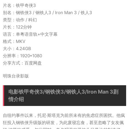
片名：铁甲奇侠3
别名：钢铁侠3 / 钢铁人3 / Iron Man 3 / 铁人3
类型：动作 / 科幻
片长：122分钟
语言：单粤语音轨+中文字幕
格式：MKV
大小：4.24GB
分辨率：1920*1080
分享方式：百度网盘
明珠台录影版
电影铁甲奇侠3/钢铁侠3/钢铁人3/Iron Man 3剧
情介绍
自纽约事件以来，托尼·斯塔克为前所未有的焦虑症所困扰。他疯
狂投入钢铁侠升级版的研发，为此废寝忘食，甚至忽略了女友佩