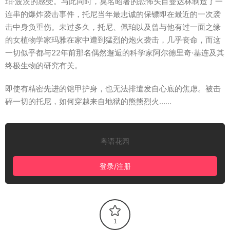
珀·波茨的感受。与此同时，臭名昭著的恐怖头目曼达林制造了一
连串的爆炸袭击事件，托尼当年最忠诚的保镖即在最近的一次袭
击中身负重伤。未过多久，托尼、佩珀以及曾与他有过一面之缘
的女植物学家玛雅在家中遭到猛烈的炮火袭击，几乎丧命，而这
一切似乎都与22年前那名偶然邂逅的科学家阿尔德里奇·基连及其
终极生物的研究有关。
即使有精密先进的铠甲护身，也无法排遣发自心底的焦虑。被击
碎一切的托尼，如何穿越来自地狱的熊熊烈火……
粤语花园
登录/注册
1