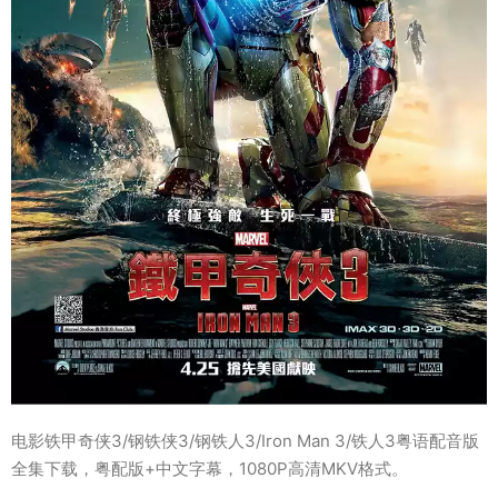
电影铁甲奇侠3/钢铁侠3/钢铁人3/Iron Man 3/铁人3粤语配音版
全集下载，粤配版+中文字幕，1080P高清MKV格式。