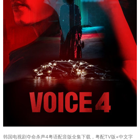
韩国电视剧夺命杀声4粤语配音版全集下载，粤配TV版+中文字