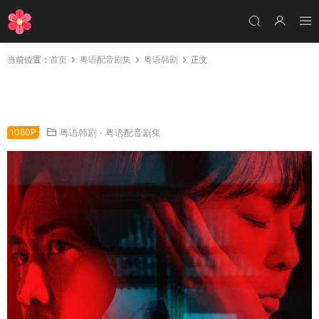
当前位置：
首页
粤语配音剧集
粤语韩剧
正文
韩剧夺命杀声4粤语配音版全20集 声命线4粤语
版
1080P
粤语韩剧
·
粤语配音剧集