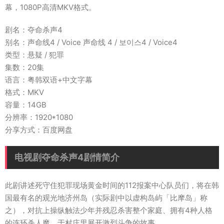
幕，1080P高清MKV格式。
剧名：夺命杀声4
别名：声命线4 / Voice 声命线 4 / 보이스4 / Voice4
类型：悬疑 / 犯罪
集数：20集
语言：粤韩双语+中文字幕
格式：MKV
容量：14GB
分辨率：1920*1080
分享方式：百度网盘
电视剧夺命杀声4剧情简介
此剧讲述死守住犯罪现场黄金时间的112报案中心队员们，将在韩
国最有名的观光地济州岛（实际剧中以虚构岛屿「比摩岛」称
之），对抗上操纵触法少年并残忍杀害整个家庭、拥有4种人格
的连环杀人魔，于村庄里展开激烈斗争的故事。