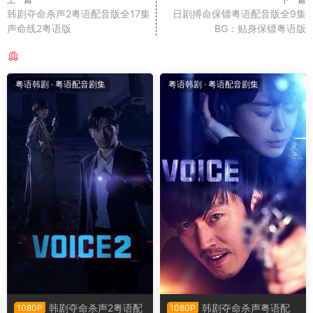
韩剧夺命杀声2粤语配音版全17集
日剧搏命保镖粤语配音版全9集
声命线2粤语版
BG：贴身保镖粤语版
猜你喜欢
粤语韩剧
·
粤语配音剧集
粤语韩剧
·
粤语配音剧集
韩剧夺命杀声2粤语配
韩剧夺命杀声粤语配
1080P
1080P