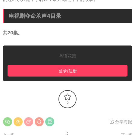
电视剧夺命杀声4目录
共20集。
粤语花园
登录/注册
2
分享海报
上一篇
下一篇