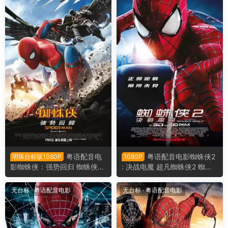
粤语配音电
粤语配音电影蜘蛛侠2
明珠台标版1080P
1080P
影蜘蛛侠：强势回归 蜘蛛侠：
: 决战电魔 超凡蜘蛛侠2 蜘蛛
英雄归来 蜘蛛人：返校日 Spi
人惊奇再起2：电光之战 The
der-Man: Homecoming
Amazing Spider-Man 2
无台标
·
粤语配音电影
无台标
·
粤语配音电影