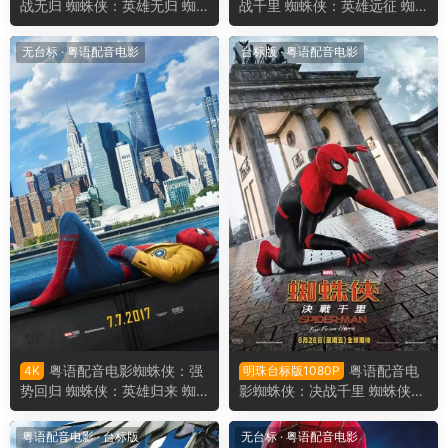
战无归 蜘蛛侠：英雄无归 蜘
战千里 蜘蛛侠：英雄远征 蜘
蛛人：无家日 Spider-Man: N
蛛人：离家日 Spider-Man: Fa
o Way Home
r from Home
无台标
·
粤语配音电影
台标版
·
粤语配音电影
粤语配音电影蜘蛛侠：强
粤语配音电
4K
明珠台标版1080P
势回归 蜘蛛侠：英雄归来 蜘
影蜘蛛侠：决战千里 蜘蛛侠：
蛛人：返校日 Spider-Man: H
英雄远征 蜘蛛人：离家日 Spi
omecoming
der-Man: Far from Home
粤语配音电影
·
台标版
无台标
·
粤语配音电影