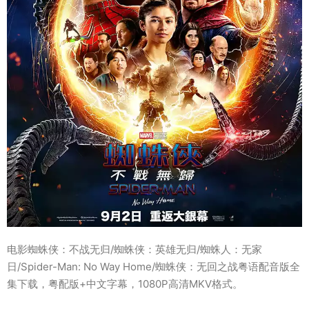
电影蜘蛛侠：不战无归/蜘蛛侠：英雄无归/蜘蛛人：无家
日/Spider-Man: No Way Home/蜘蛛侠：无回之战粤语配音版全
集下载，粤配版+中文字幕，1080P高清MKV格式。