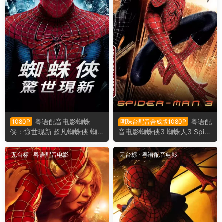
粤语配音电影蜘蛛
粤语配
1080P
明珠台配音合成版1080P
侠：惊世现新 超凡蜘蛛侠 蜘
音电影蜘蛛侠3 蜘蛛人3 Spid
蛛人：惊奇再起 The Amazing
er-Man 3
Spider-Man
无台标
·
粤语配音电影
无台标
·
粤语配音电影