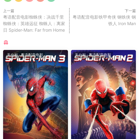
上一篇
下一篇
粤语配音电影蜘蛛侠：决战千里
粤语配音电影铁甲奇侠 钢铁侠 钢
蜘蛛侠：英雄远征 蜘蛛人：离家
铁人 Iron Man
日 Spider-Man: Far from Home
猜你喜欢
无台标
·
粤语配音电影
无台标
·
粤语配音电影