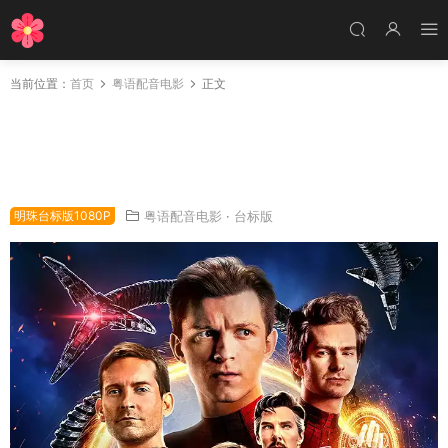
当前位置：
首页
粤语配音电影
正文
粤语配音电影蜘蛛侠：不战无归 蜘蛛侠：英雄无
归 蜘蛛人：无家日 Spider-Man: No Way Hom
e
明珠台标版1080P
粤语配音电影
·
台标版