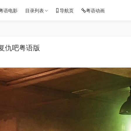
粤语电影
目录列表
导航页
粤语动画
 复仇吧粤语版