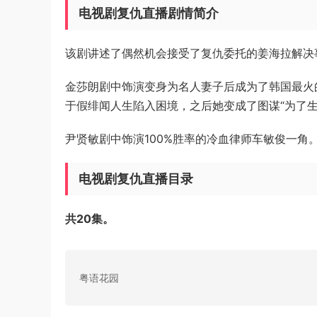
电视剧复仇直播剧情简介
该剧讲述了偶然机会接受了复仇委托的姜海拉解决
金莎朗剧中饰演变身为名人妻子后成为了韩国最火的i
于假绯闻人生陷入困境，之后她变成了图谋“为了生
尹贤敏剧中饰演100%胜率的冷血律师车敏俊一
电视剧复仇直播目录
共20集。
粤语花园