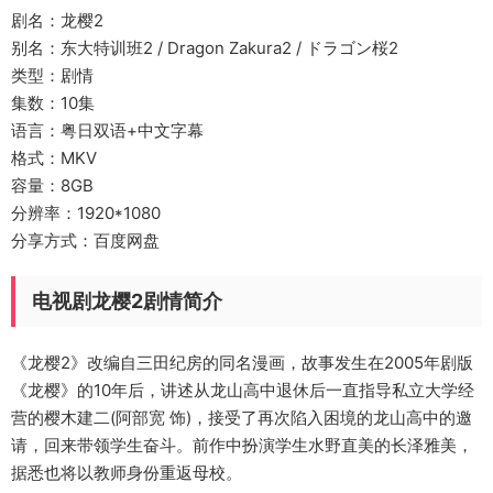
剧名：龙樱2
别名：东大特训班2 / Dragon Zakura2 / ドラゴン桜2
类型：剧情
集数：10集
语言：粤日双语+中文字幕
格式：MKV
容量：8GB
分辨率：1920*1080
分享方式：百度网盘
电视剧龙樱2剧情简介
《龙樱2》改编自三田纪房的同名漫画，故事发生在2005年剧版
《龙樱》的10年后，讲述从龙山高中退休后一直指导私立大学经
营的樱木建二(阿部宽 饰)，接受了再次陷入困境的龙山高中的邀
请，回来带领学生奋斗。前作中扮演学生水野直美的长泽雅美，
据悉也将以教师身份重返母校。