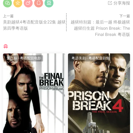
分享海报
上一篇
下一篇
美剧越狱4粤语配音版全22集 越狱
越狱特别篇：最后一越 终极越狱
第四季粤语版
越狱衍生篇 Prison Break: The
Final Break 粤语版
猜你喜欢
无台标
·
粤语配音电影
粤语美剧
·
粤语配音剧集