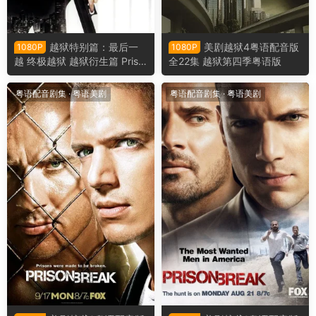
越狱特别篇：最后一
美剧越狱4粤语配音版
1080P
1080P
越 终极越狱 越狱衍生篇 Priso
全22集 越狱第四季粤语版
n Break: The Final Break 粤
语版
粤语配音剧集
·
粤语美剧
粤语配音剧集
·
粤语美剧