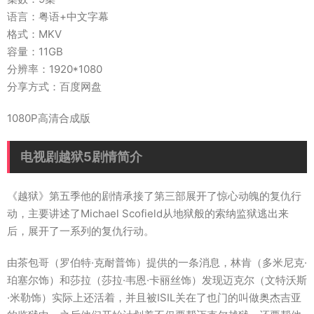
语言：粤语+中文字幕
格式：MKV
容量：11GB
分辨率：1920*1080
分享方式：百度网盘
1080P高清合成版
电视剧越狱5剧情简介
《越狱》第五季他的剧情承接了第三部展开了惊心动魄的复仇行
动，主要讲述了Michael Scofield从地狱般的索纳监狱逃出来
后，展开了一系列的复仇行动。
由茶包哥（罗伯特·克耐普饰）提供的一条消息，林肯（多米尼克·
珀塞尔饰）和莎拉（莎拉·韦恩·卡丽丝饰）发现迈克尔（文特沃斯
·米勒饰）实际上还活着，并且被ISIL关在了也门的叫做奥杰吉亚