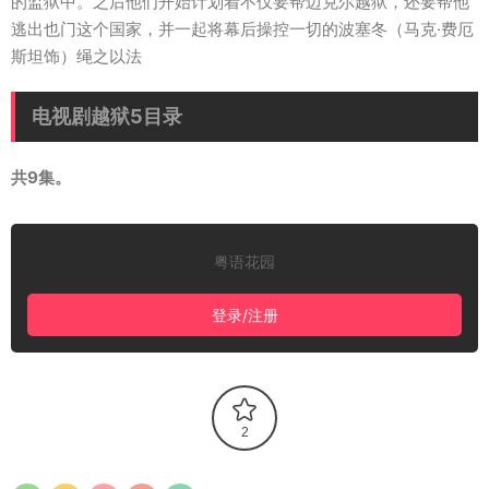
的监狱中。之后他们开始计划着不仅要帮迈克尔越狱，还要帮他
逃出也门这个国家，并一起将幕后操控一切的波塞冬（马克·费厄
斯坦饰）绳之以法
电视剧越狱5目录
共9集。
粤语花园
登录/注册
2