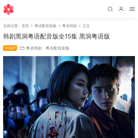
当前位置：
首页
粤语配音剧集
粤语韩剧
正文
韩剧黑洞粤语配音版全15集 黑洞粤语版
1080P
粤语韩剧
·
粤语配音剧集