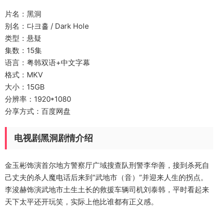
片名：黑洞
别名：다크홀 / Dark Hole
类型：悬疑
集数：15集
语言：粤韩双语+中文字幕
格式：MKV
大小：15GB
分辨率：1920*1080
分享方式：百度网盘
电视剧黑洞剧情介绍
金玉彬饰演首尔地方警察厅广域搜查队刑警李华善，接到杀死自
己丈夫的杀人魔电话后来到“武地市（音）”并迎来人生的拐点。
李浚赫饰演武地市土生土长的救援车辆司机刘泰韩，平时看起来
天下太平还开玩笑，实际上他比谁都有正义感。