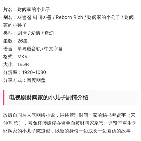
片名：财阀家的小儿子
别名：재벌집 막내아들 / Reborn Rich / 财阀家的小公子 / 财阀
家的小孙子
类型：剧情 / 爱情 / 奇幻
集数：26集
语言：单粤语音轨+中文字幕
格式：MKV
大小：16GB
分辨率：1920*1080
分享方式：百度网盘
电视剧财阀家的小儿子剧情介绍
改编自同名人气网络小说，讲述管理财阀一家的秘书尹贤宇（宋
仲基 饰），被冤枉涉嫌侵吞资金而被财阀家杀害。尹贤宇重生为
财阀家的小儿子陈道俊，以新的身份一边成长一边复仇的故事。