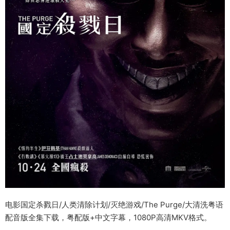
电影国定杀戮日/人类清除计划/灭绝游戏/The Purge/大清洗粤语
配音版全集下载，粤配版+中文字幕，1080P高清MKV格式。