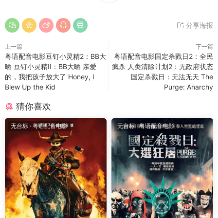
分享海报
上一篇
下一篇
粤语配音电影豆钉小灵精2：BB大
粤语配音电影国定杀戮日2：全民
晒 豆钉小灵精II：BB大晒 亲爱
疯杀 人类清除计划2：无政府状态
的，我把孩子放大了 Honey, I
国定杀戮日：无法无天 The
Blew Up the Kid
Purge: Anarchy
猜你喜欢
无台标
·
粤语配音电影
无台标
·
粤语配音电影