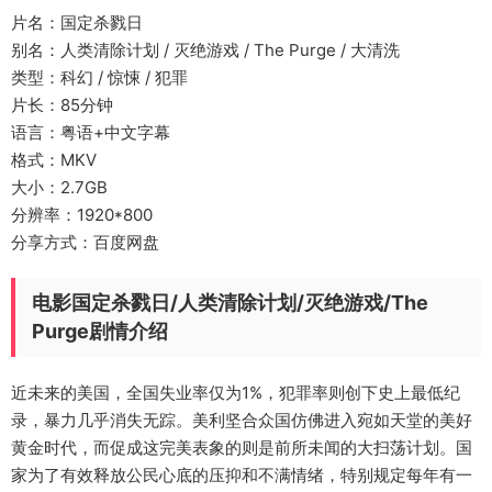
片名：国定杀戮日
别名：人类清除计划 / 灭绝游戏 / The Purge / 大清洗
类型：科幻 / 惊悚 / 犯罪
片长：85分钟
语言：粤语+中文字幕
格式：MKV
大小：2.7GB
分辨率：1920*800
分享方式：百度网盘
电影国定杀戮日/人类清除计划/灭绝游戏/The
Purge剧情介绍
近未来的美国，全国失业率仅为1%，犯罪率则创下史上最低纪
录，暴力几乎消失无踪。美利坚合众国仿佛进入宛如天堂的美好
黄金时代，而促成这完美表象的则是前所未闻的大扫荡计划。国
家为了有效释放公民心底的压抑和不满情绪，特别规定每年有一