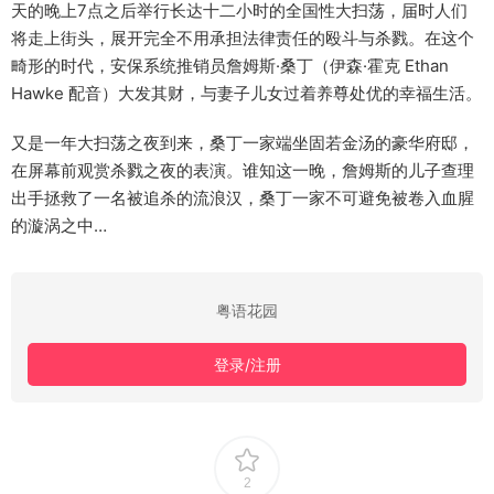
天的晚上7点之后举行长达十二小时的全国性大扫荡，届时人们
将走上街头，展开完全不用承担法律责任的殴斗与杀戮。在这个
畸形的时代，安保系统推销员詹姆斯·桑丁（伊森·霍克 Ethan
Hawke 配音）大发其财，与妻子儿女过着养尊处优的幸福生活。
又是一年大扫荡之夜到来，桑丁一家端坐固若金汤的豪华府邸，
在屏幕前观赏杀戮之夜的表演。谁知这一晚，詹姆斯的儿子查理
出手拯救了一名被追杀的流浪汉，桑丁一家不可避免被卷入血腥
的漩涡之中…
粤语花园
登录/注册
2