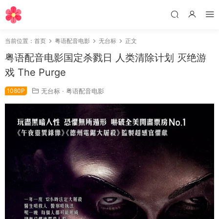
当前位置：
首页
粤语配音电影
无台标
正文
粤语配音电影国定杀戮日 人类清除计划 灭绝游
戏 The Purge
1080P
无台标
·
粤语配音电影