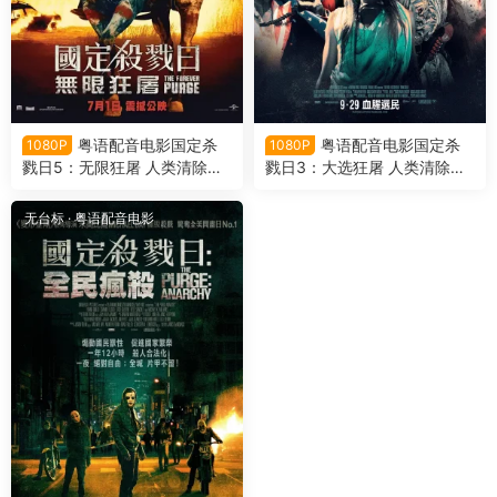
粤语配音电影国定杀
粤语配音电影国定杀
1080P
1080P
戮日5：无限狂屠 人类清除计
戮日3：大选狂屠 人类清除计
划5 无限杀戮日 The Forever
划3 国定杀戮日：大选之年 Th
Purge
e Purge: Election Year
无台标
·
粤语配音电影