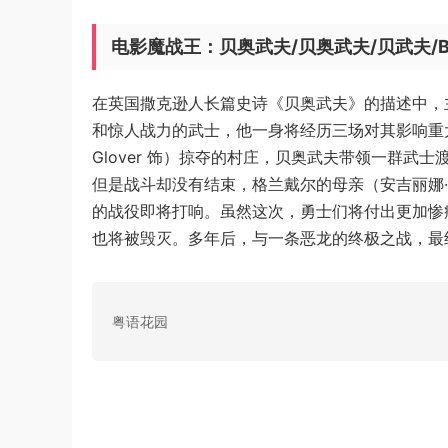
电影魔战王：贝奥武夫/贝奥武夫/贝武夫/Be
在英国撒克逊人长篇史诗《贝奥武夫》的描述中，主人公
和惊人战力的武士，他一身将经历三场对其影响重大的
Glover 饰）掠夺的村庄，贝奥武夫带领一群
但是战斗却没有结束，格兰戴尔的母亲（安吉丽娜·朱莉 
的战役即将打响。虽然这次，勇士们将付出更加惨
也将被毁灭。多年后，与一条恶龙的终极之战，最
粤语花园