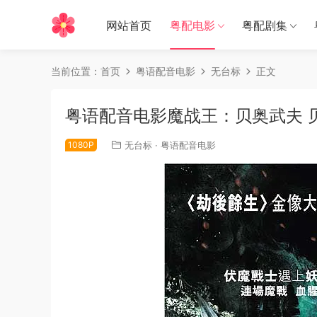
网站首页
粤配电影
粤配剧集
当前位置：
首页
粤语配音电影
无台标
正文
粤语配音电影魔战王：贝奥武夫 贝奥
1080P
无台标
·
粤语配音电影