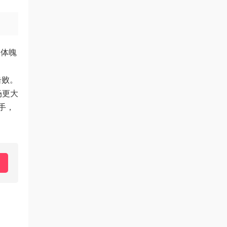
健体魄
击败。
场更大
手，