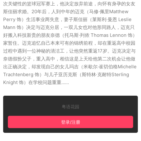
次关键性的篮球冠军赛上，他决定放弃前途，向怀有身孕的女友
斯佳丽求婚。20年后，人到中年的迈克（马修·佩里Matthew
Perry 饰）生活事业两失意，妻子斯佳丽（莱斯利·曼恩 Leslie
Mann 饰）决定与迈克分居，一双儿女也对他形同路人，迈克只
好搬入科技新贵的朋友奈德（托马斯·列侬 Thomas Lennon 饰）
家暂住。迈克追忆自己本来可有的锦绣前程，却在重返高中校园
过程中遇到一位神秘的清洁工，让他突然重返17岁。迈克决定与
奈德假扮父子，重入高中，相信这是上天给他第二次机会让他做
出正确决定，却发现自己的女儿玛吉（米歇尔·崔切伯格Michelle
Trachtenberg 饰）与儿子亚历克斯（斯特林·克耐特Sterling
Knight 饰）在学校问题重重……
粤语花园
登录/注册