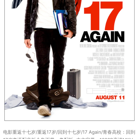
电影重返十七岁/重返17岁/回到十七岁/17 Again/青春高校：回到