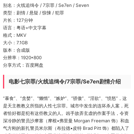
别名：火线追缉令 / 7宗罪 / Se7en / Seven
类型：剧情 / 悬疑 / 惊悚 / 犯罪
片长：127分钟
语言：粤语+中文字幕
格式：MKV
大小：7.1GB
版本：合成版
分辨率：1920*800
分享方式：百度网盘
电影七宗罪/火线追缉令/7宗罪/Se7en剧情介绍
“暴食”、“贪婪”、“懒惰”、“嫉妒”、“骄傲”、“淫欲”、“愤怒”，这
是天主教教义所指的人性七宗罪。城市中发生的连坏杀人案，死
者恰好都是犯有这些教义的人。凶手故弄玄虚的作案手法，令资
深冷静的警员沙摩塞（摩根•弗里曼 Morgan Freeman 饰）和血
气方刚的新扎警员米尔斯（布拉德•皮特 Brad Pitt 饰）都陷入了