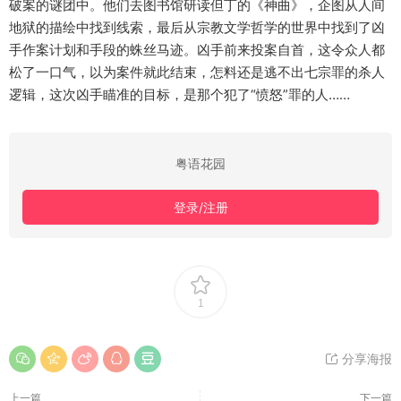
破案的谜团中。他们去图书馆研读但丁的《神曲》，企图从人间
地狱的描绘中找到线索，最后从宗教文学哲学的世界中找到了凶
手作案计划和手段的蛛丝马迹。凶手前来投案自首，这令众人都
松了一口气，以为案件就此结束，怎料还是逃不出七宗罪的杀人
逻辑，这次凶手瞄准的目标，是那个犯了“愤怒”罪的人……
粤语花园
登录/注册
1
分享海报
上一篇
下一篇