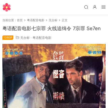
当前位置：
首页
粤语配音电影
无台标
正文
粤语配音电影七宗罪 火线追缉令 7宗罪 Se7en
1080P
无台标
·
粤语配音电影