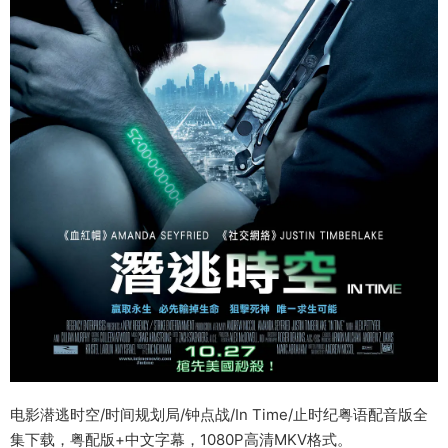
电影潜逃时空/时间规划局/钟点战/In Time/止时纪粤语配音版全
集下载，粤配版+中文字幕，1080P高清MKV格式。