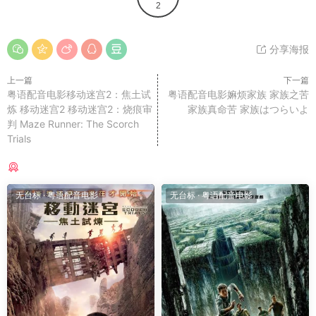
2
分享海报
上一篇
下一篇
粤语配音电影移动迷宫2：焦土试
粤语配音电影嫲烦家族 家族之苦
炼 移动迷宫2 移动迷宫2：烧痕审
家族真命苦 家族はつらいよ
判 Maze Runner: The Scorch
Trials
猜你喜欢
无台标
·
粤语配音电影
无台标
·
粤语配音电影