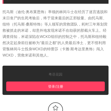
托马斯（迪伦·奥布莱恩饰）率领的林间斗士在经历了迷宫逃脱和
末日丧尸的生死考验后，终于迎来最后的正邪较量。由托马斯、
纽特（托马斯·桑斯特饰）等人领军的营救团队，耗时三年筹划营
救被抓走的米诺，却意外地发现米诺不在劫获的那截火车上。经
调查得知，米诺深陷在WCKD组织的控制之中，托马斯和纽特毅
然决定起身前往被称为“最后之都”的人类最后净土，更不惜利用
背叛林间斗士投身WCKD的特蕾莎（卡雅·斯考达里奥饰）闯入
WCKD，营救米诺和其他人。
粤语花园
登录/注册