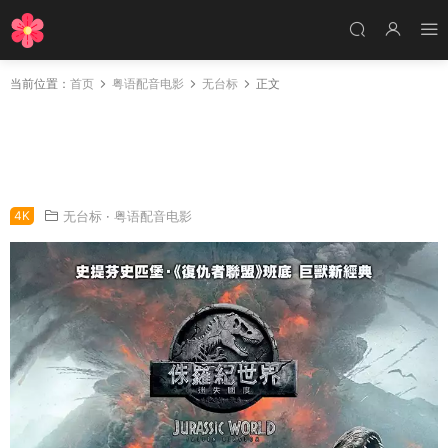
当前位置：
首页
粤语配音电影
无台标
正文
粤语配音电影侏罗纪世界：迷失国度 侏罗纪世界
2 侏罗纪世界：殒落国度 Jurassic World: Falle
n Kingdom
4K
无台标
·
粤语配音电影