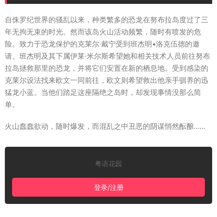
自侏罗纪世界的骚乱以来，种类繁多的恐龙在努布拉岛度过了三
年无拘无束的时光。然而该岛火山活动频繁，随时有喷发的危
险。致力于恐龙保护的克莱尔·戴宁受到班杰明•洛克伍德的邀
请。班杰明及其下属伊莱·米尔斯希望她和相关技术人员前往努布
拉岛拯救那里的恐龙，并将它们安置在新的栖息地。受到感染的
克莱尔设法找来欧文一同前往，欧文则希望救出他亲手驯养的迅
猛龙小蓝。当他们踏足这座隔绝之岛时，却发现事情没那么简
单。
火山蠢蠢欲动，随时爆发，而混乱之中丑恶的阴谋悄然酝酿……
粤语花园
登录/注册