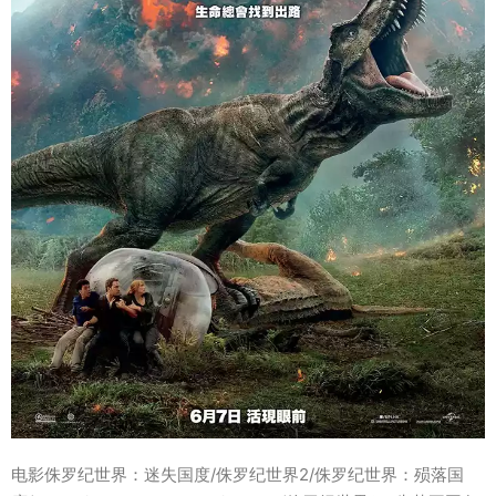
电影侏罗纪世界：迷失国度/侏罗纪世界2/侏罗纪世界：殒落国