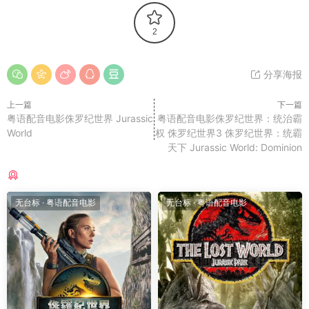
2
分享海报
上一篇
下一篇
粤语配音电影侏罗纪世界 Jurassic
粤语配音电影侏罗纪世界：统治霸
World
权 侏罗纪世界3 侏罗纪世界：统霸
天下 Jurassic World: Dominion
猜你喜欢
无台标
·
粤语配音电影
无台标
·
粤语配音电影