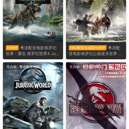
粤语配音电影侏罗纪
粤语配
1080P
HBO配音合成版1080P
世界：重生 侏罗纪世界4 Jura
音电影侏罗纪公园迷失世界 侏
ssic World: Rebirth Jurassic
罗纪公园2失落的世界 侏罗纪
World 4‎
公园2 The Lost World Jurassi
无台标
·
粤语配音电影
无台标
·
粤语配音电影
c Park