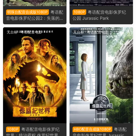
粤语配
粤语配音电影侏罗纪
明珠台配音合成版1080P
1080P
音电影侏罗纪公园2：失落的
公园 Jurassic Park
世界 The Lost World: Jurassi
c Park
无台标
·
粤语配音电影
无台标
·
粤语配音电影
粤语配音电影侏罗纪
粤语配
1080P
HBO配音合成版1080P
世界：统治霸权 侏罗纪世界3
音电影侏罗纪世界 Jurassic W