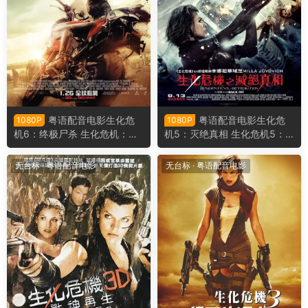
粤语配音电影生化危
粤语配音电影生化危
1080P
1080P
机6：终极尸杀 生化危机：终
机5：灭绝真相 生化危机5：
章 恶灵古堡6：最终章 Reside
惩罚 恶灵古堡5：天谴日 Resi
nt Evil: The Final Chapter
dent Evil: Retribution
无台标
·
粤语配音电影
无台标
·
粤语配音电影