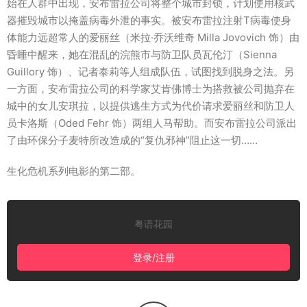
始在人群中出现，安布雷拉公司将整个城市封锁，计划使用核武
器摧毁城市以掩盖病毒外泄的事实。被安布雷拉注射T病毒使身
体能力远超常人的爱丽丝（米拉·乔沃维奇 Milla Jovovich 饰）由
昏睡中醒来，她在混乱的浣熊市与防卫队员瓦伦汀（Sienna
Guillory 饰）、记者泰莉等人组成队伍，试图找到脱身之法。另
一方面，安布雷拉公司的科学家艾肯佛博士为搭救被公司抛弃在
城中的女儿安琪拉，以提供逃生方式为代价请求爱丽丝和防卫人
员卡洛斯（Oded Fehr 饰）两组人马帮助。而安布雷拉公司派出
了由环保分子麦特所改造成的“复仇邪神”阻止这一切……
生化危机系列电影的第二部。
粤语花园
登录/注册