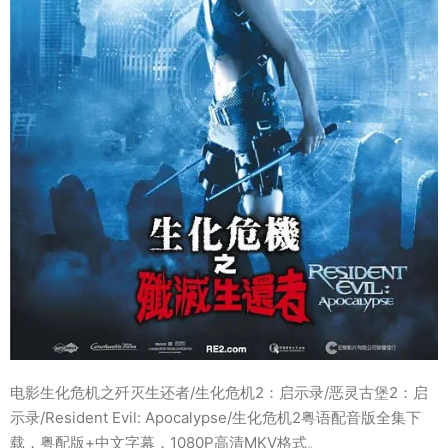
电影生化危机之歼灭生还者/生化危机2：启示录/恶灵古堡2：启
示录/Resident Evil: Apocalypse/生化危机2粤语配音版全集下
载，粤配版+中文字幕，1080P高清MKV格式。