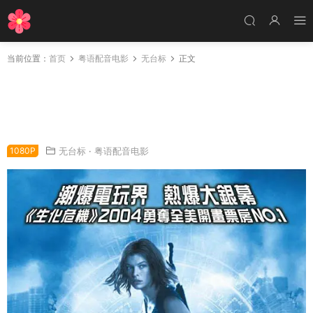
当前位置：
首页
粤语配音电影
无台标
正文
粤语配音电影生化危机2：歼灭生还者 生化危机
2：启示录 恶灵古堡2：启示录 Resident Evil: A
pocalypse
1080P
无台标
·
粤语配音电影