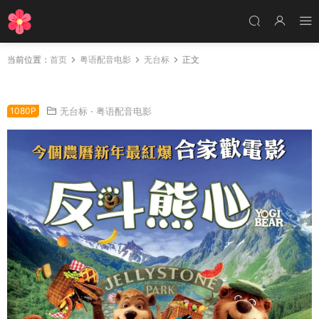
当前位置：
首页
粤语配音电影
无台标
正文
粤语配音电影反斗熊心 瑜伽熊 瑜珈熊 Yogi Bear
1080P
无台标
·
粤语配音电影