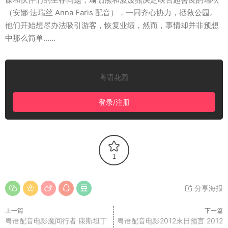
（安娜·法瑞丝 Anna Faris 配音），一同齐心协力，拯救公园。
他们开始想尽办法吸引游客，恢复业绩，然而，事情却并非预想
中那么简单……
粤语花园
登录/注册
1
分享海报
上一篇
下一篇
粤语配音电影魔间行者 康斯坦丁
粤语配音电影2012末日预言 2012