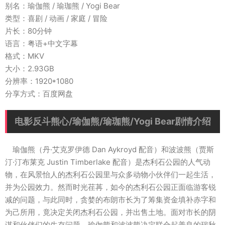
别名：瑜伽熊 / 瑜珈熊 / Yogi Bear
类型：喜剧 / 动画 / 家庭 / 冒险
片长：80分钟
语言：粤语+中文字幕
格式：MKV
大小：2.93GB
分辨率：1920*1080
分享方式：百度网盘
电影反斗熊心/瑜伽熊/瑜珈熊/Yogi Bear剧情介绍
瑜伽熊（丹·艾克罗伊德 Dan Aykroyd 配音）和波波熊（贾斯
汀·汀布莱克 Justin Timberlake 配音）是杰利石公园的人气动
物，在风景怡人的杰利石公园里与众多动物小伙伴们一起生活，
并为公园效力。然而时光荏苒，如今的杰利石公园正面临游客锐
减的问题，与此同时，贪婪的布朗市长为了筹集资金填补赤字和
为己所用，竟决定关闭杰利石公园，并出售土地。面对市长的阴
谋和伙伴们的生存问题，瑜伽熊和波波熊决定联合起善良的瑞秋