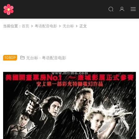
当前位置：
首页
粤语配音电影
无台标
正文
粤语配音电影罪恶城 罪恶之城 万恶城市 Sin Cit
y
1080P
无台标
·
粤语配音电影