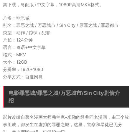
集下载，粤配版+中文字幕，1080P高清MKV格式。
片名：罪恶城
别名：罪恶之城 / 万恶城市 / Sin City / 原罪之城 / 罪恶都市
类型：动作 / 惊悚 / 犯罪
片长：124分钟
语言：粤语+中文字幕
格式：MKV
大小：12GB
分辨率：1920*1080
分享方式：百度网盘
电影罪恶城/罪恶之城/万恶城市/Sin City剧情介
绍
影片改编自著名漫画大师弗兰克•米勒的经典同名漫画，由三个故
事组成，都发生在虚拟的罪恶之城，这里，警察和暴徒已无分
别，暴力摧毁一切，也保护一切。