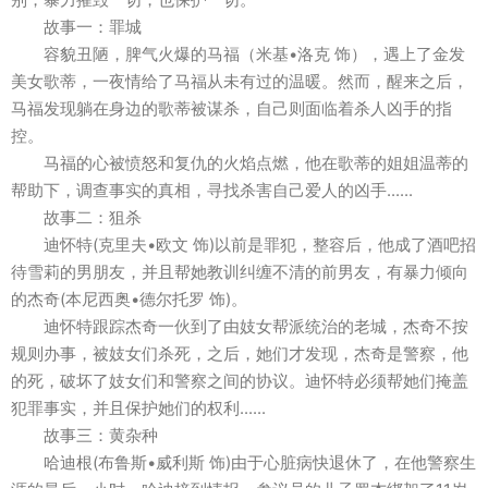
故事一：罪城
容貌丑陋，脾气火爆的马福（米基•洛克 饰），遇上了金发
美女歌蒂，一夜情给了马福从未有过的温暖。然而，醒来之后，
马福发现躺在身边的歌蒂被谋杀，自己则面临着杀人凶手的指
控。
马福的心被愤怒和复仇的火焰点燃，他在歌蒂的姐姐温蒂的
帮助下，调查事实的真相，寻找杀害自己爱人的凶手......
故事二：狙杀
迪怀特(克里夫•欧文 饰)以前是罪犯，整容后，他成了酒吧招
待雪莉的男朋友，并且帮她教训纠缠不清的前男友，有暴力倾向
的杰奇(本尼西奥•德尔托罗 饰)。
迪怀特跟踪杰奇一伙到了由妓女帮派统治的老城，杰奇不按
规则办事，被妓女们杀死，之后，她们才发现，杰奇是警察，他
的死，破坏了妓女们和警察之间的协议。迪怀特必须帮她们掩盖
犯罪事实，并且保护她们的权利......
故事三：黄杂种
哈迪根(布鲁斯•威利斯 饰)由于心脏病快退休了，在他警察生