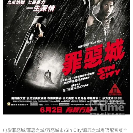
电影罪恶城/罪恶之城/万恶城市/Sin City/原罪之城粤语配音版全