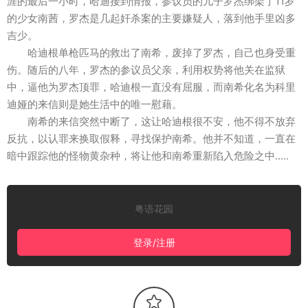
涯的最后一小时，哈迪接到情报，参议员的儿子罗杰绑架了11岁
的少女南茜，罗杰是几起奸杀案的主要嫌疑人，落到他手里凶多
吉少。
哈迪根单枪匹马的救出了南希，废掉了罗杰，自己也身受重
伤。随后的八年，罗杰的参议员父亲，利用权势将他关在监狱
中，逼他为罗杰顶罪，哈迪根一直没有屈服，而南希化名为科里
迪娅的来信则是她生活中的唯一慰藉。
南希的来信突然中断了，这让哈迪根很不安，他不得不放弃
反抗，以认罪来换取假释，寻找保护南希。他并不知道，一直在
暗中跟踪他的怪物黄杂种，将让他和南希重新陷入危险之中.....
粤语花园
登录/注册