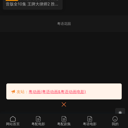
音版全10集 王牌大律师2 胜者
即是正义2粤语版
粤语花园
友站：
粤动画(粤语动画&粤语动画电影)
网站首页
粤配电影
粤配剧集
粤语电影
我的