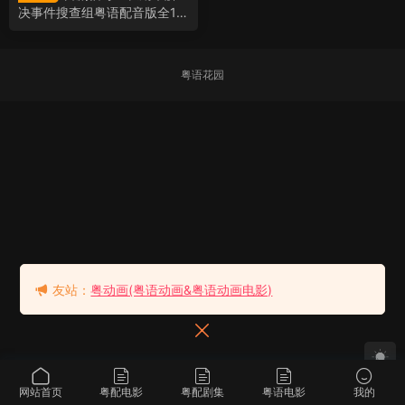
决事件搜查组粤语配音版全10
集 信号：长期未解決事件捜査
班粤语版
粤语花园
友站：
粤动画(粤语动画&粤语动画电影)
网站首页
粤配电影
粤配剧集
粤语电影
我的