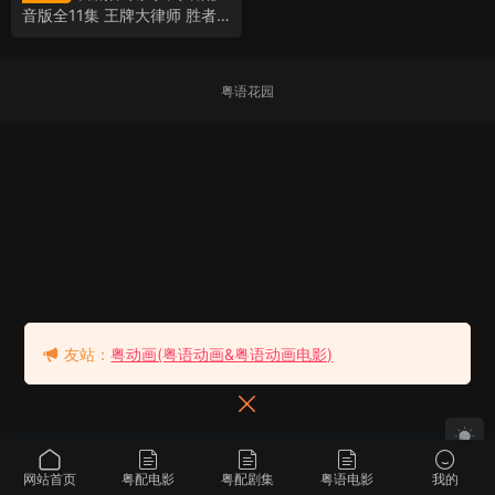
音版全11集 王牌大律师 胜者
即是正义粤语版
粤语花园
友站：
粤动画(粤语动画&粤语动画电影)
网站首页
粤配电影
粤配剧集
粤语电影
我的