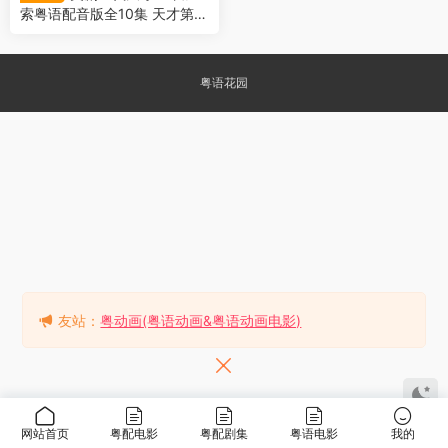
索粤语配音版全10集 天才第二
季粤语版
粤语花园
友站：
粤动画(粤语动画&粤语动画电影)
网站首页
粤配电影
粤配剧集
粤语电影
我的