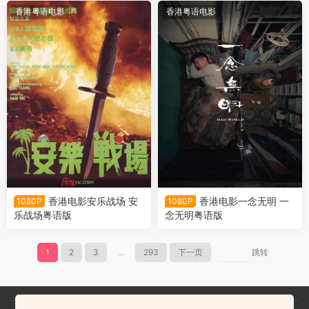
香港粤语电影
香港粤语电影
香港电影安乐战场 安
香港电影一念无明 一
1080P
1080P
乐战场粤语版
念无明粤语版
1
2
3
...
293
下一页
跳转